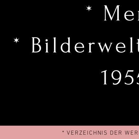
* Me
* Bilderwe
195
* VERZEICHNIS DER WER